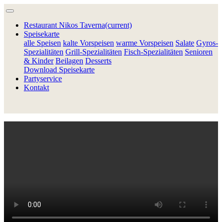
Restaurant Nikos Taverna
(current)
Speisekarte
alle Speisen
kalte Vorspeisen
warme Vorspeisen
Salate
Gyros-
Spezialitäten
Grill-Spezialitäten
Fisch-Spezialitäten
Senioren
& Kinder
Beilagen
Desserts
Download Speisekarte
Partyservice
Kontakt